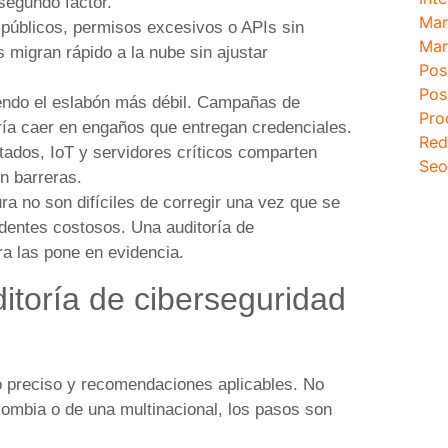
segundo factor.
Mar
úblicos, permisos excesivos o APIs sin
Mar
migran rápido a la nube sin ajustar
Pos
Pos
endo el eslabón más débil. Campañas de
Pro
ría caer en engaños que entregan credenciales.
Red
tados, IoT y servidores críticos comparten
Seo
n barreras.
ra no son difíciles de corregir una vez que se
identes costosos. Una auditoría de
ra las pone en evidencia.
itoría de ciberseguridad
o preciso y recomendaciones aplicables. No
ombia o de una multinacional, los pasos son