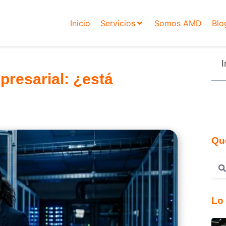
Inicio
Servicios
Somos AMD
Blo
I
presarial: ¿está
Qu
Lo 