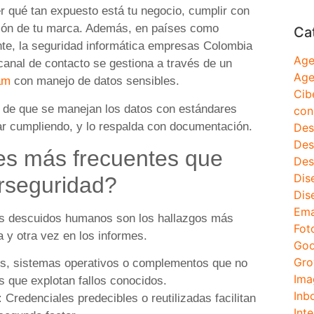
r qué tan expuesto está tu negocio, cumplir con
ación de tu marca. Además, en países como
Ca
nte, la seguridad informática empresas Colombia
Age
 canal de contacto se gestiona a través de un
Age
am
con manejo de datos sensibles.
Cib
a de que se manejan los datos con estándares
con
star cumpliendo, y lo respalda con documentación.
Des
Des
des más frecuentes que
Des
Dis
erseguridad?
Dis
Ema
los descuidos humanos son los hallazgos más
Fot
 y otra vez en los informes.
Goo
Gro
s, sistemas operativos o complementos que no
Ima
s que explotan fallos conocidos.
Inb
:
Credenciales predecibles o reutilizadas facilitan
Inte