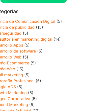
tegorías
ncia de Comunicación Digital
(5)
ncia de publicidad
(15)
erseguridad
(5)
sultoría en marketing digital
(14)
arrollo Apps
(5)
arrollo de software
(5)
arrollo Web
(5)
eño Ecommerce
(5)
eño Web
(15)
il marketing
(5)
ografía Profesional
(5)
gle ADS
(5)
wth Marketing
(5)
gen Corporativa
(5)
ound Marketing
(5)
ligencia Artificial
(10)