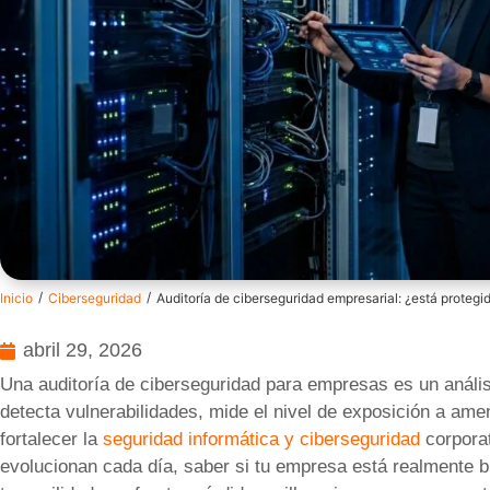
/
/
Inicio
Ciberseguridad
Auditoría de ciberseguridad empresarial: ¿está protegi
abril 29, 2026
Una auditoría de ciberseguridad para empresas es un análisis
detecta vulnerabilidades, mide el nivel de exposición a am
fortalecer la
seguridad informática y ciberseguridad
corporat
evolucionan cada día, saber si tu empresa está realmente b