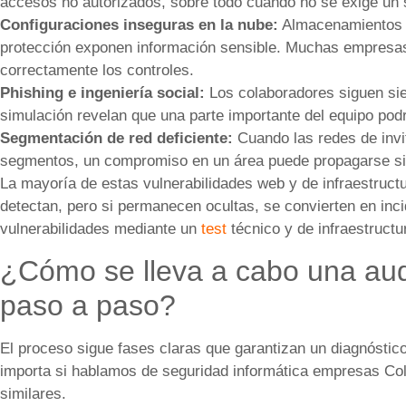
accesos no autorizados, sobre todo cuando no se exige un 
Configuraciones inseguras en la nube:
Almacenamientos p
protección exponen información sensible. Muchas empresas 
correctamente los controles.
Phishing e ingeniería social:
Los colaboradores siguen si
simulación revelan que una parte importante del equipo pod
Segmentación de red deficiente:
Cuando las redes de invi
segmentos, un compromiso en un área puede propagarse si
La mayoría de estas vulnerabilidades web y de infraestructu
detectan, pero si permanecen ocultas, se convierten en inc
vulnerabilidades mediante un
test
técnico y de infraestructu
¿Cómo se lleva a cabo una aud
paso a paso?
El proceso sigue fases claras que garantizan un diagnóstic
importa si hablamos de seguridad informática empresas Col
similares.