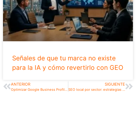
Señales de que tu marca no existe
para la IA y cómo revertirlo con GEO
ANTERIOR
SIGUIENTE
Optimizar Google Business Profile y aparecer en el mapa
SEO local por sector: estrategias efectivas para negocios