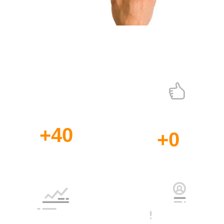
Agencia de Posicionamiento SEO
Bogotá
Los #1 en estrategias SEO
+
40
+
0
Años de
Profesionales
Experiencia
a su Disposición