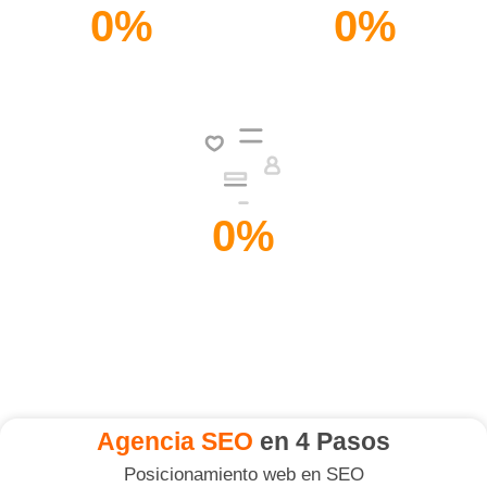
0
%
0
%
Selección Efectivas de
Posicionamiento
Palabras Clave
Web. (SEO)
0
%
Aumento de Velocidad
de Carga
Agencia SEO
en 4 Pasos
Posicionamiento web en SEO