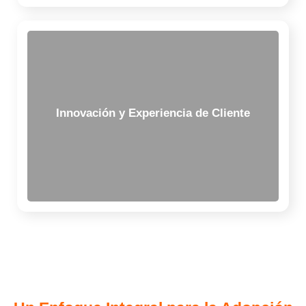
fuentes de valor y modelos de negocio innovadores.
servicios, e impulsando la creación de nuevas
Innovación y Experiencia de Cliente
personalización de experiencias, productos y
profundamente a tus clientes, permitiendo la hiper-
Desplegamos capacidades de IA para entender