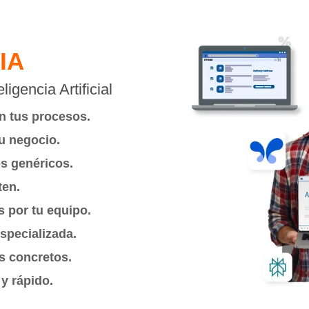
IA
igencia Artificial
n tus procesos.
u negocio.
s genéricos.
ten.
 por tu equipo.
specializada.
s concretos.
y rápido.