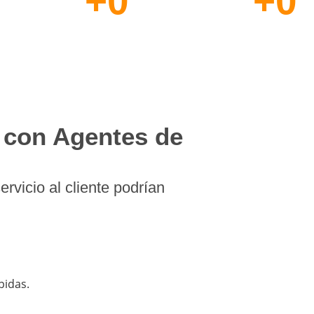
+
0
+
0
Desarrollo de
Diseño de Págin
Sitios Web
Web Ecommerce
con Agentes de
vicio al cliente podrían
pidas.