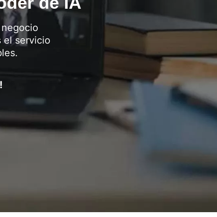
oder de IA
 negocio
el servicio
bles.
!