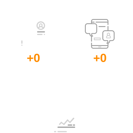
Experiencia
+
0
+
0
Clientes
Mentorías,
Satisfechos
Consultorías
y Cursos