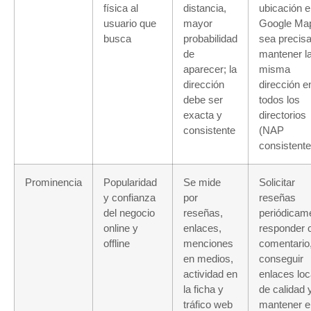
física al
distancia,
ubicación 
usuario que
mayor
Google Ma
busca
probabilidad
sea precisa
de
mantener l
aparecer; la
misma
dirección
dirección e
debe ser
todos los
exacta y
directorios
consistente
(NAP
consistente
Prominencia
Popularidad
Se mide
Solicitar
y confianza
por
reseñas
del negocio
reseñas,
periódicam
online y
enlaces,
responder 
offline
menciones
comentario
en medios,
conseguir
actividad en
enlaces loc
la ficha y
de calidad 
tráfico web
mantener e