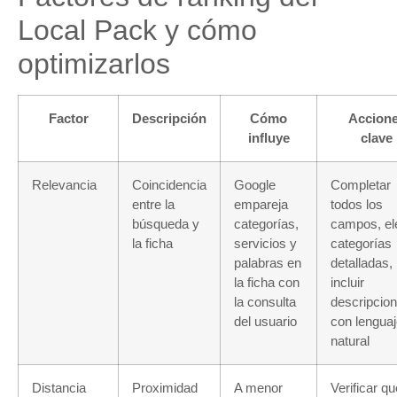
Local Pack y cómo
optimizarlos
Factor
Descripción
Cómo
Accion
influye
clave
Relevancia
Coincidencia
Google
Completar
entre la
empareja
todos los
búsqueda y
categorías,
campos, el
la ficha
servicios y
categorías
palabras en
detalladas,
la ficha con
incluir
la consulta
descripcio
del usuario
con lengua
natural
Distancia
Proximidad
A menor
Verificar qu