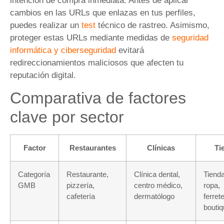
intención de compra inmediata. Antes de aplicar
cambios en las URLs que enlazas en tus perfiles,
puedes realizar un
test
técnico de rastreo. Asimismo,
proteger estas URLs mediante medidas de
seguridad
informática y ciberseguridad
evitará
redireccionamientos maliciosos que afecten tu
reputación digital.
Comparativa de factores
clave por sector
Factor
Restaurantes
Clínicas
Ti
Categoría
Restaurante,
Clínica dental,
Tiend
GMB
pizzería,
centro médico,
ropa,
cafetería
dermatólogo
ferrete
bouti