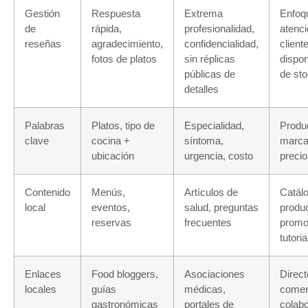
Gestión
Respuesta
Extrema
Enfoq
de
rápida,
profesionalidad,
atenci
reseñas
agradecimiento,
confidencialidad,
client
fotos de platos
sin réplicas
dispon
públicas de
de st
detalles
Palabras
Platos, tipo de
Especialidad,
Produ
clave
cocina +
síntoma,
marca,
ubicación
urgencia, costo
preci
Contenido
Menús,
Artículos de
Catál
local
eventos,
salud, preguntas
produ
reservas
frecuentes
promo
tutori
Enlaces
Food bloggers,
Asociaciones
Direct
locales
guías
médicas,
comer
gastronómicas
portales de
colab