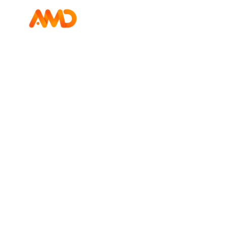
Glosario de
Marketing Digital
Aprende más de marketing con AMD términos relevantes
como páginas web, SEO, SEM, Imagen corporativa
Creamos el glosario de marketing digital, términos
que son de uso diario. Relacionados con el ámbito
del Marketing Digital, el diseño de páginas web y la
Comunicación. No importa si eres un “Junior” o todo
un experto, estas definiciones seguro te serán de
gran ayuda.