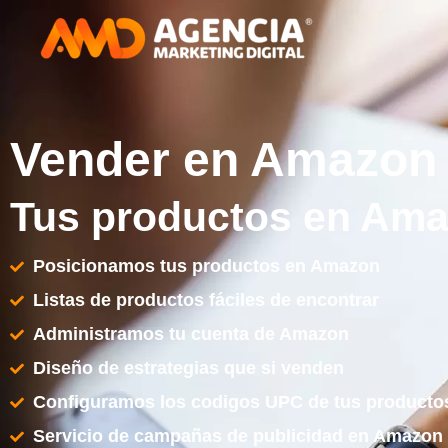
Vender en Amazon
Tus productos en Am
Posicionamos tus productos en Amazon
Listas de productos fáciles de encontrar
Administramos tu cuenta de Amazon
Diseño de estrategias que si venden
Configuramos los codigos UPC de tus producto
Servicio de campañas de publicidad en Amazon