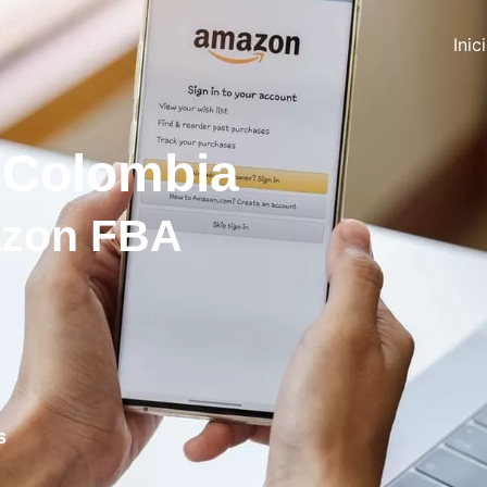
Inic
 Colombia
azon FBA
s