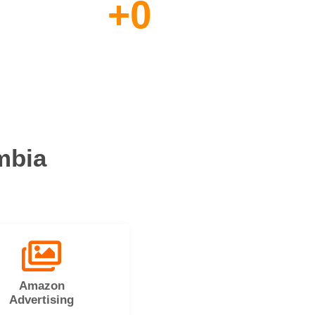
+
0
Clientes
Satisfechos
mbia
Amazon
Advertising