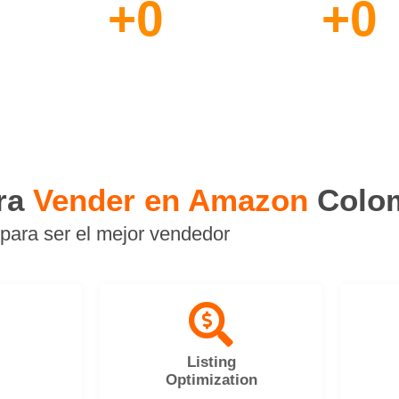
+
0
+
0
Productos
Asesorias
Vendidos
de Marca
ara
Vender en Amazon
Colo
para ser el mejor vendedor
Listing
Optimization