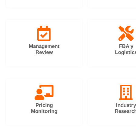
Management
FBA y
Review
Logistic
Pricing
Industry
Monitoring
Researc