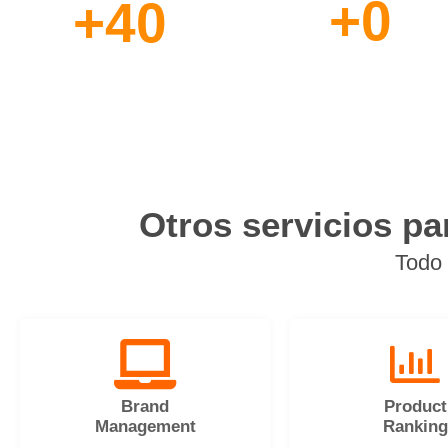
+
0
+
40
Profesionales
Años de
a su Disposición
Experiencia
Otros servicios p
Todo 
Brand
Product
Management
Ranking