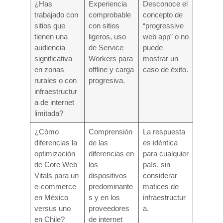
¿Has
Experiencia
Desconoce el
trabajado con
comprobable
concepto de
sitios que
con sitios
“progressive
tienen una
ligeros, uso
web app” o no
audiencia
de Service
puede
significativa
Workers para
mostrar un
en zonas
offline y carga
caso de éxito.
rurales o con
progresiva.
infraestructur
a de internet
limitada?
¿Cómo
Comprensión
La respuesta
diferencias la
de las
es idéntica
optimización
diferencias en
para cualquier
de Core Web
los
país, sin
Vitals para un
dispositivos
considerar
e-commerce
predominante
matices de
en México
s y en los
infraestructur
versus uno
proveedores
a.
en Chile?
de internet