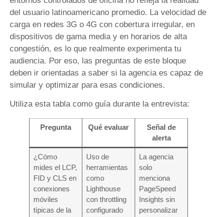
entornos controlados de oficina no refleja la realidad
del usuario latinoamericano promedio. La velocidad de
carga en redes 3G o 4G con cobertura irregular, en
dispositivos de gama media y en horarios de alta
congestión, es lo que realmente experimenta tu
audiencia. Por eso, las preguntas de este bloque
deben ir orientadas a saber si la agencia es capaz de
simular y optimizar para esas condiciones.
Utiliza esta tabla como guía durante la entrevista:
Pregunta
Qué evaluar
Señal de
alerta
¿Cómo
Uso de
La agencia
mides el LCP,
herramientas
solo
FID y CLS en
como
menciona
conexiones
Lighthouse
PageSpeed
móviles
con throttling
Insights sin
típicas de la
configurado
personalizar