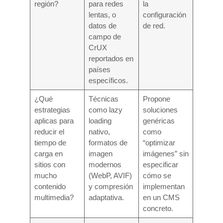
región?
para redes
la
lentas, o
configuración
datos de
de red.
campo de
CrUX
reportados en
países
específicos.
¿Qué
Técnicas
Propone
estrategias
como lazy
soluciones
aplicas para
loading
genéricas
reducir el
nativo,
como
tiempo de
formatos de
“optimizar
carga en
imagen
imágenes” sin
sitios con
modernos
especificar
mucho
(WebP, AVIF)
cómo se
contenido
y compresión
implementan
multimedia?
adaptativa.
en un CMS
concreto.