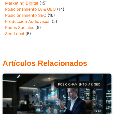
Marketing Digital
(15)
Posicionamiento IA & GEO
(14)
Posicionamiento SEO
(16)
Producción Audiovisual
(5)
Redes Sociales
(5)
Seo Local
(5)
Artículos Relacionados
POSICIONAMIENTO IA & GEO