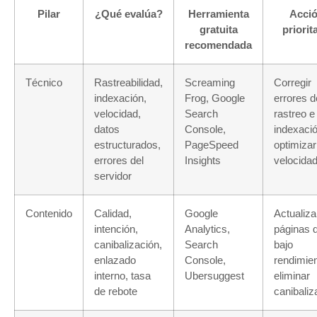
Pilar
¿Qué evalúa?
Herramienta
Acci
gratuita
priorit
recomendada
Técnico
Rastreabilidad,
Screaming
Corregir
indexación,
Frog, Google
errores d
velocidad,
Search
rastreo e
datos
Console,
indexaci
estructurados,
PageSpeed
optimizar
errores del
Insights
velocida
servidor
Contenido
Calidad,
Google
Actualiza
intención,
Analytics,
páginas 
canibalización,
Search
bajo
enlazado
Console,
rendimien
interno, tasa
Ubersuggest
eliminar
de rebote
canibaliz