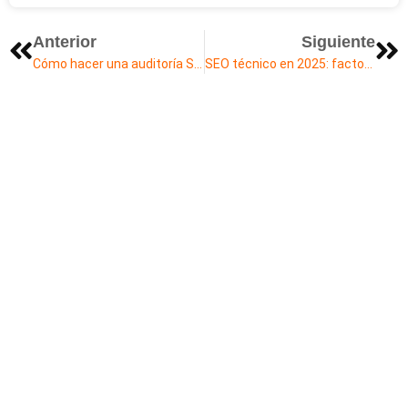
Anterior
Siguiente
Cómo hacer una auditoría SEO paso a paso para tu sitio web
SEO técnico en 2025: factores que Google prioriza