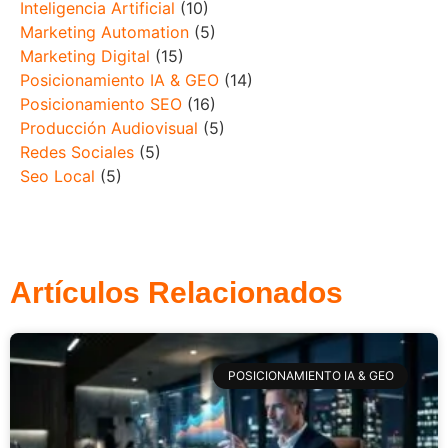
Inteligencia Artificial
(10)
Marketing Automation
(5)
Marketing Digital
(15)
Posicionamiento IA & GEO
(14)
Posicionamiento SEO
(16)
Producción Audiovisual
(5)
Redes Sociales
(5)
Seo Local
(5)
Artículos Relacionados
POSICIONAMIENTO IA & GEO