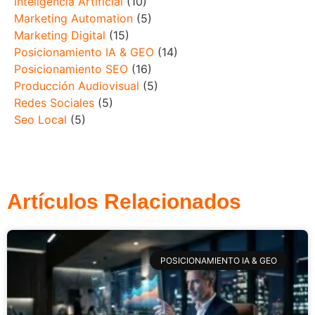
Inteligencia Artificial
(10)
Marketing Automation
(5)
Marketing Digital
(15)
Posicionamiento IA & GEO
(14)
Posicionamiento SEO
(16)
Producción Audiovisual
(5)
Redes Sociales
(5)
Seo Local
(5)
Artículos Relacionados
POSICIONAMIENTO IA & GEO