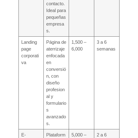
contacto.
Ideal para
pequeñas
empresa
s.
Landing
Página de
1,500 –
3 a 6
page
aterrizaje
6,000
semanas
corporati
enfocada
va
en
conversió
n, con
diseño
profesion
al y
formulario
s
avanzado
s.
E-
Plataform
5,000 –
2 a 6