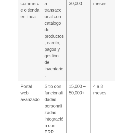
commerc
a
30,000
meses
e o tienda
transacci
en línea
onal con
catálogo
de
productos
, carrito,
pagos y
gestión
de
inventario
.
Portal
Sitio con
15,000 –
4 a 8
web
funcionali
50,000+
meses
avanzado
dades
personali
zadas,
integració
n con
ERP,