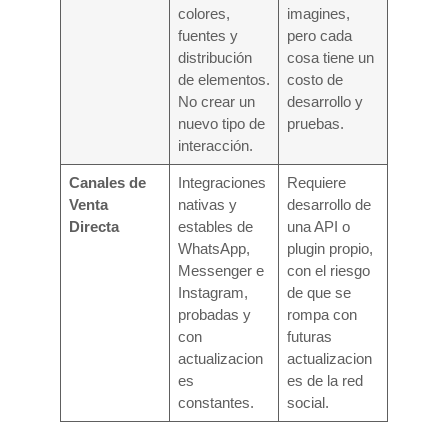
colores,
imagines,
fuentes y
pero cada
distribución
cosa tiene un
de elementos.
costo de
No crear un
desarrollo y
nuevo tipo de
pruebas.
interacción.
Canales de
Integraciones
Requiere
Venta
nativas y
desarrollo de
Directa
estables de
una API o
WhatsApp,
plugin propio,
Messenger e
con el riesgo
Instagram,
de que se
probadas y
rompa con
con
futuras
actualizacion
actualizacion
es
es de la red
constantes.
social.