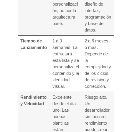
personalizaci
diseño de
ón, no por la
interfaz,
arquitectura
programación
base.
y base de
datos.
Tiempo de
1 a 3
2 a 6 meses
Lanzamiento
semanas. La
o más.
estructura
Depende de
está lista y se
la
personaliza el
complejidad y
contenido y la
de los ciclos
identidad
de revisión y
visual.
corrección.
Rendimiento
Excelente
Riesgo alto.
y Velocidad
desde el día
Un
uno. Las
desarrollador
buenas
sin foco en
plantillas
rendimiento
están
puede crear