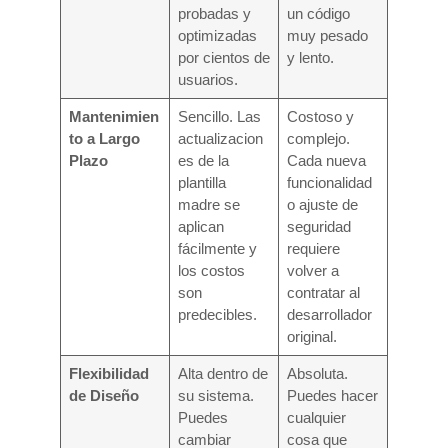
probadas y
un código
optimizadas
muy pesado
por cientos de
y lento.
usuarios.
Mantenimien
Sencillo. Las
Costoso y
to a Largo
actualizacion
complejo.
Plazo
es de la
Cada nueva
plantilla
funcionalidad
madre se
o ajuste de
aplican
seguridad
fácilmente y
requiere
los costos
volver a
son
contratar al
predecibles.
desarrollador
original.
Flexibilidad
Alta dentro de
Absoluta.
de Diseño
su sistema.
Puedes hacer
Puedes
cualquier
cambiar
cosa que