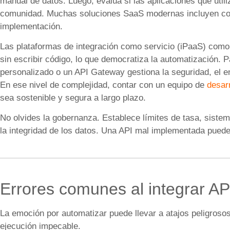
manual de datos. Luego, evalúa si las aplicaciones que ut
comunidad. Muchas soluciones SaaS modernas incluyen con
implementación.
Las plataformas de integración como servicio (iPaaS) como
sin escribir código, lo que democratiza la automatización.
personalizado o un API Gateway gestiona la seguridad, el e
En ese nivel de complejidad, contar con un equipo de
desar
sea sostenible y segura a largo plazo.
No olvides la gobernanza. Establece límites de tasa, siste
la integridad de los datos. Una API mal implementada pued
Errores comunes al integrar AP
La emoción por automatizar puede llevar a atajos peligroso
ejecución impecable.