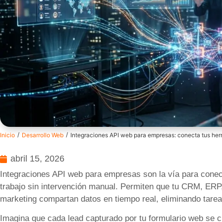
/
/
Inicio
Desarrollo Web
Integraciones API web para empresas: conecta tus her
abril 15, 2026
Integraciones API web para empresas son la vía para conect
trabajo sin intervención manual. Permiten que tu CRM, ER
marketing compartan datos en tiempo real, eliminando tarea
Imagina que cada lead capturado por tu formulario web se 