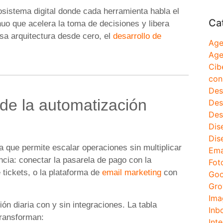
sistema digital donde cada herramienta habla el
Ca
nuo que acelera la toma de decisiones y libera
sa arquitectura desde cero, el
desarrollo de
Age
Age
Cib
con
Des
 de la automatización
Des
Des
Dis
Dis
a que permite escalar operaciones sin multiplicar
Ema
cia: conectar la pasarela de pago con la
Fot
e tickets, o la plataforma de
email marketing
con
Goo
Gro
Ima
n diaria con y sin integraciones. La tabla
Inb
transforman:
Inte