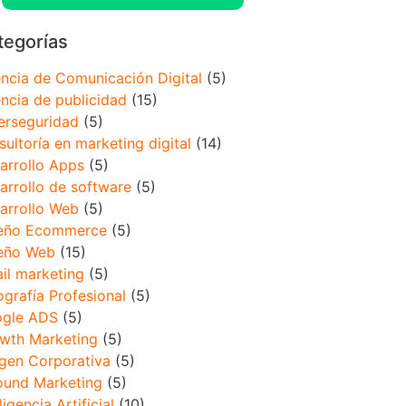
tegorías
ncia de Comunicación Digital
(5)
ncia de publicidad
(15)
erseguridad
(5)
sultoría en marketing digital
(14)
arrollo Apps
(5)
arrollo de software
(5)
arrollo Web
(5)
eño Ecommerce
(5)
eño Web
(15)
il marketing
(5)
ografía Profesional
(5)
gle ADS
(5)
wth Marketing
(5)
gen Corporativa
(5)
ound Marketing
(5)
ligencia Artificial
(10)