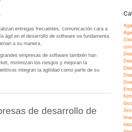
Ca
.
Age
nfatizan entregas frecuentes, comunicación cara a
Age
ía ágil en el desarrollo de software se fundamenta
Cib
arnan a su manera.
con
Des
s; grandes empresas de software también han
Des
ket, minimizan los riesgos y mejoran la
Des
etitivos integran la agilidad como parte de su
Dis
Dis
Ema
Fot
Goo
esas de desarrollo de
Gro
Ima
Inb
Inte