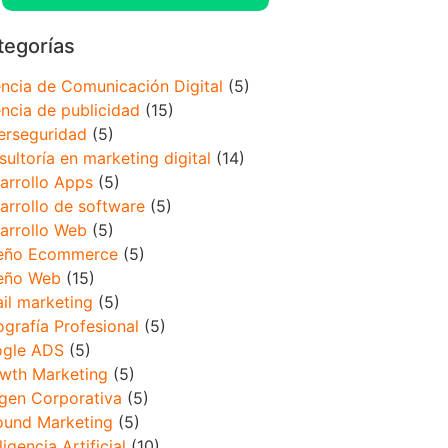
tegorías
ncia de Comunicación Digital
(5)
ncia de publicidad
(15)
erseguridad
(5)
sultoría en marketing digital
(14)
arrollo Apps
(5)
arrollo de software
(5)
arrollo Web
(5)
eño Ecommerce
(5)
eño Web
(15)
il marketing
(5)
ografía Profesional
(5)
gle ADS
(5)
wth Marketing
(5)
gen Corporativa
(5)
ound Marketing
(5)
ligencia Artificial
(10)