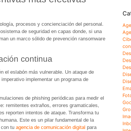
Ca
logía, procesos y concienciación del personal.
Age
cosistema de seguridad en capas donde, si una
Age
forman un marco sólido de prevención ransomware
Cib
con
Des
ación continua
Des
Des
én el eslabón más vulnerable. Un ataque de
Dis
s imperativo implementar un programa de
Dis
Ema
Fot
mulaciones de phishing periódicas para medir el
Goo
ave: remitentes extraños, errores gramaticales,
Gro
s reporten intentos de ataque. Transforma tu
Ima
n humana. Este es un pilar fundamental de la
Inb
 con tu
agencia de comunicación digital
para
Inte