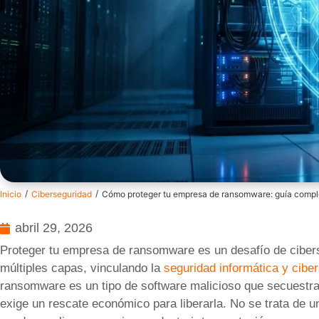
/
/
Inicio
Ciberseguridad
Cómo proteger tu empresa de ransomware: guía compl
abril 29, 2026
Proteger tu empresa de ransomware es un desafío de cibers
múltiples capas, vinculando la
seguridad informática y cibe
ransomware es un tipo de software malicioso que secuestra 
exige un rescate económico para liberarla. No se trata de un