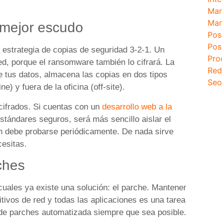
Mar
Mar
y mejor escudo
Pos
Pos
estrategia de copias de seguridad 3-2-1. Un
Pro
d, porque el ransomware también lo cifrará. La
Red
e tus datos, almacena las copias en dos tipos
Seo
e) y fuera de la oficina (off-site).
 cifrados. Si cuentas con un
desarrollo web a la
tándares seguros, será más sencillo aislar el
ión debe probarse periódicamente. De nada sirve
cesitas.
ches
cuales ya existe una solución: el parche. Mantener
itivos de red y todas las aplicaciones es una tarea
n de parches automatizada siempre que sea posible.