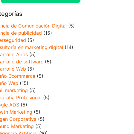
tegorías
ncia de Comunicación Digital
(5)
ncia de publicidad
(15)
erseguridad
(5)
sultoría en marketing digital
(14)
arrollo Apps
(5)
arrollo de software
(5)
arrollo Web
(5)
eño Ecommerce
(5)
eño Web
(15)
il marketing
(5)
ografía Profesional
(5)
gle ADS
(5)
wth Marketing
(5)
gen Corporativa
(5)
ound Marketing
(5)
ligencia Artificial
(10)