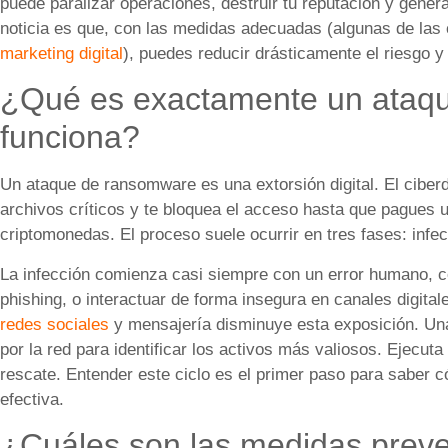
puede paralizar operaciones, destruir tu reputación y genera
noticia es que, con las medidas adecuadas (algunas de las
marketing digital
), puedes reducir drásticamente el riesgo y
¿Qué es exactamente un ataq
funciona?
Un ataque de ransomware es una extorsión digital. El ciberde
archivos críticos y te bloquea el acceso hasta que pagues
criptomonedas. El proceso suele ocurrir en tres fases: infecc
La infección comienza casi siempre con un error humano, c
phishing, o interactuar de forma insegura en canales digita
redes sociales
y mensajería disminuye esta exposición. Una
por la red para identificar los activos más valiosos. Ejecuta
rescate. Entender este ciclo es el primer paso para sabe
efectiva.
¿Cuáles son las medidas preve