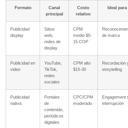
Formato
Canal
Costo
Ideal para
principal
relativo
Publicidad
Sitios
CPM
Reconocimien
display
web,
medio $5-
de marca
redes de
15 COP
display
Publicidad en
YouTube,
CPM alto
Recordación 
video
TikTok,
$15-30
storytelling
redes
sociales
Publicidad
Portales
CPC/CPM
Engagement s
nativa
de
moderado
interrupción
contenido,
periódicos
digitales