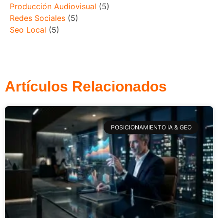
Producción Audiovisual
(5)
Redes Sociales
(5)
Seo Local
(5)
Artículos Relacionados
POSICIONAMIENTO IA & GEO