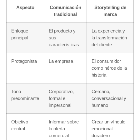
Aspecto
Comunicación
Storytelling de
tradicional
marca
Enfoque
El producto y
La experiencia y
principal
sus
la transformación
características
del cliente
Protagonista
La empresa
El consumidor
como héroe de la
historia
Tono
Corporativo,
Cercano,
predominante
formal e
conversacional y
impersonal
humano
Objetivo
Informar sobre
Crear un vínculo
central
la oferta
emocional
comercial
duradero